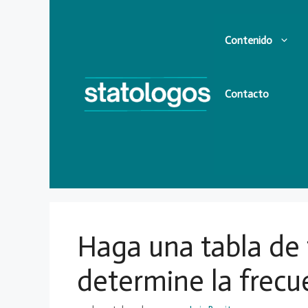
Saltar
al
Contenido
contenido
Contacto
Haga una tabla de 
determine la frecu