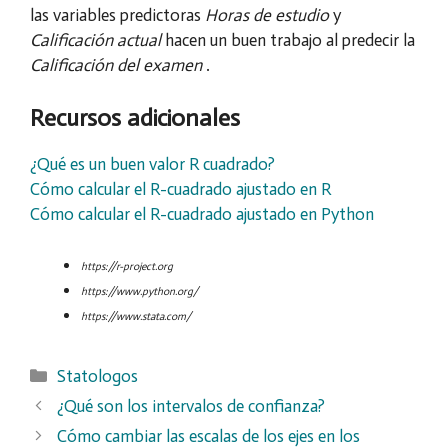
las variables predictoras
Horas de estudio
y
Calificación actual
hacen un buen trabajo al predecir la
Calificación del examen
.
Recursos adicionales
¿Qué es un buen valor R cuadrado?
Cómo calcular el R-cuadrado ajustado en R
Cómo calcular el R-cuadrado ajustado en Python
https://r-project.org
https://www.python.org/
https://www.stata.com/
Categorías
Statologos
¿Qué son los intervalos de confianza?
Cómo cambiar las escalas de los ejes en los