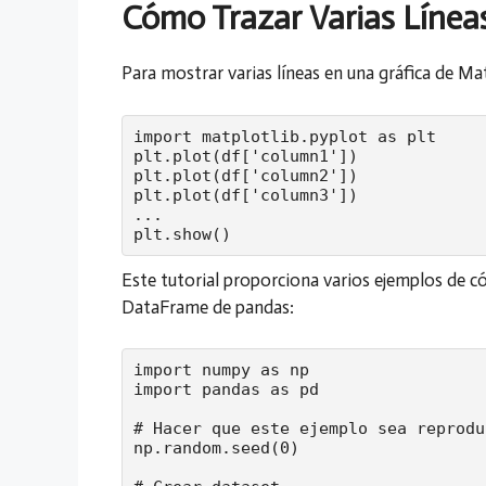
Cómo Trazar Varias Líneas
Para mostrar varias líneas en una gráfica de Matp
import matplotlib.pyplot as plt

plt.plot(df['column1'])

plt.plot(df['column2'])

plt.plot(df['column3'])

...

plt.show()
Este tutorial proporciona varios ejemplos de có
DataFrame de pandas:
import numpy as np

import pandas as pd

# Hacer que este ejemplo sea reprodu
np.random.seed(0)
