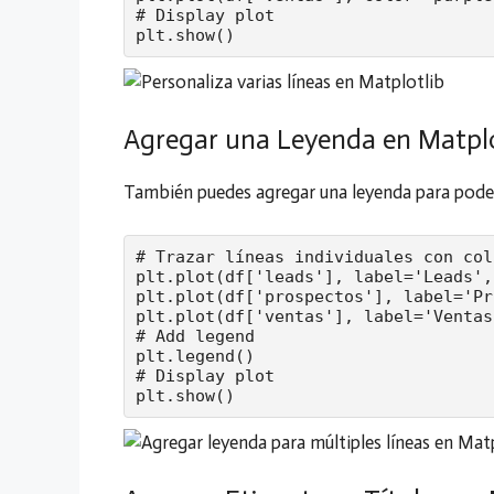
# Display plot

plt.show()
Agregar una Leyenda en Matplo
También puedes agregar una leyenda para poder d
# Trazar líneas individuales con col
plt.plot(df['leads'], label='Leads',
plt.plot(df['prospectos'], label='Pr
plt.plot(df['ventas'], label='Ventas
# Add legend

plt.legend()

# Display plot

plt.show()