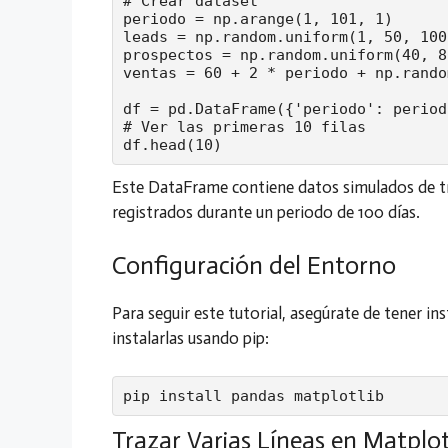
# Crear dataset

periodo = np.arange(1, 101, 1)

leads = np.random.uniform(1, 50, 100)
prospectos = np.random.uniform(40, 8
ventas = 60 + 2 * periodo + np.rando
df = pd.DataFrame({'periodo': period
# Ver las primeras 10 filas

df.head(10)
Este DataFrame contiene datos simulados de tres
registrados durante un periodo de 100 días.
Configuración del Entorno
Para seguir este tutorial, asegúrate de tener in
instalarlas usando pip:
pip install pandas matplotlib
Trazar Varias Líneas en Matplot