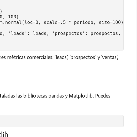


0, 100)

m.normal(loc=0, scale=.5 * periodo, size=100)

o, 'leads': leads, 'prospectos': prospectos, 'vent
 métricas comerciales: ‘leads’, ‘prospectos’ y ‘ventas’,
staladas las bibliotecas pandas y Matplotlib. Puedes
lib