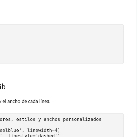
ib
y el ancho de cada línea:
ores, estilos y anchos personalizados

eelblue', linewidth=4)

', linestyle='dashed')
