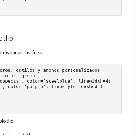
tlib
istinguir las líneas:
ores, estilos y anchos personalizados

 color='green')

ospects', color='steelblue', linewidth=4)

', color='purple', linestyle='dashed')
