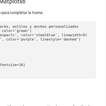
Matplotlib
o para completar la trama:
ores, estilos y anchos personalizados

 color='green')

ospects', color='steelblue', linewidth=4)

', color='purple', linestyle='dashed')

fontsize=16)
