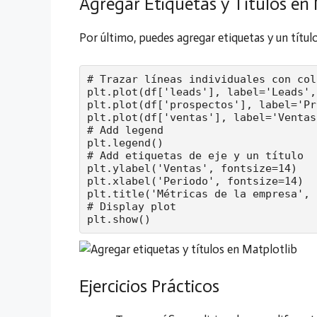
Agregar Etiquetas y Títulos en 
Por último, puedes agregar etiquetas y un títul
# Trazar líneas individuales con col
plt.plot(df['leads'], label='Leads',
plt.plot(df['prospectos'], label='Pr
plt.plot(df['ventas'], label='Ventas
# Add legend

plt.legend()

# Add etiquetas de eje y un título

plt.ylabel('Ventas', fontsize=14)

plt.xlabel('Periodo', fontsize=14)

plt.title('Métricas de la empresa', 
# Display plot

plt.show()
Ejercicios Prácticos