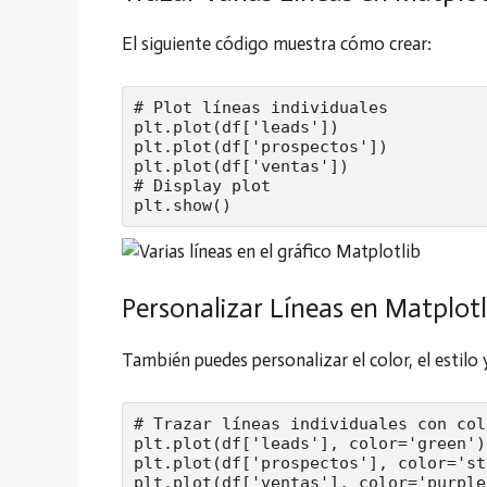
El siguiente código muestra cómo crear:
# Plot líneas individuales

plt.plot(df['leads'])

plt.plot(df['prospectos'])

plt.plot(df['ventas'])

# Display plot

plt.show()
Personalizar Líneas en Matplotl
También puedes personalizar el color, el estilo 
# Trazar líneas individuales con col
plt.plot(df['leads'], color='green')

plt.plot(df['prospectos'], color='st
plt.plot(df['ventas'], color='purple