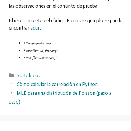
las observaciones en el conjunto de prueba.
El uso completo del código R en este ejemplo se puede
encontrar
aquí
.
https://r-project.org
https://www.python.org/
https://www.stata.com/
Categorías
Statologos
Cómo calcular la correlación en Python
MLE para una distribución de Poisson (paso a
paso)