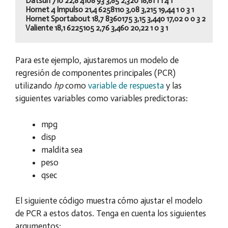
Datsun 710 22,8 4108 93 3,85 2,320 18,61 1 1 4 1

Hornet 4 Impulso 21,4 6258110 3,08 3,215 19,44 1 0 3 1

Hornet Sportabout 18,7 8360175 3,15 3,440 17,02 0 0 3 2

Para este ejemplo, ajustaremos un modelo de
regresión de componentes principales (PCR)
utilizando
hp
como
variable de respuesta
y las
siguientes variables como variables predictoras:
mpg
disp
maldita sea
peso
qsec
El siguiente código muestra cómo ajustar el modelo
de PCR a estos datos. Tenga en cuenta los siguientes
argumentos: