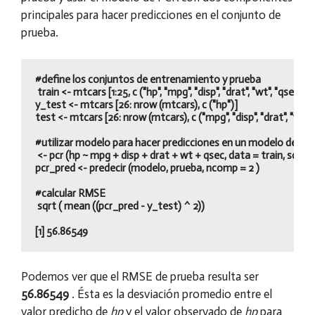
principales para hacer predicciones en el conjunto de
prueba.
#define los conjuntos de entrenamiento y prueba

 train <- mtcars [1:25, c ("hp", "mpg", "disp", "drat", "wt", "qsec")]

y_test <- mtcars [26: nrow (mtcars), c ("hp")]

test <- mtcars [26: nrow (mtcars), c ("mpg", "disp", "drat", "wt", "
#utilizar modelo para hacer predicciones en un modelo de con
 <- pcr (hp ~ mpg + disp + drat + wt + qsec, data = train, scale =
pcr_pred <- predecir (modelo, prueba, ncomp = 2 )

#calcular RMSE

 sqrt ( mean ((pcr_pred - y_test) ^ 2))

Podemos ver que el RMSE de prueba resulta ser
56.86549
. Ésta es la desviación promedio entre el
valor predicho de
hp
y el valor observado de
hp
para