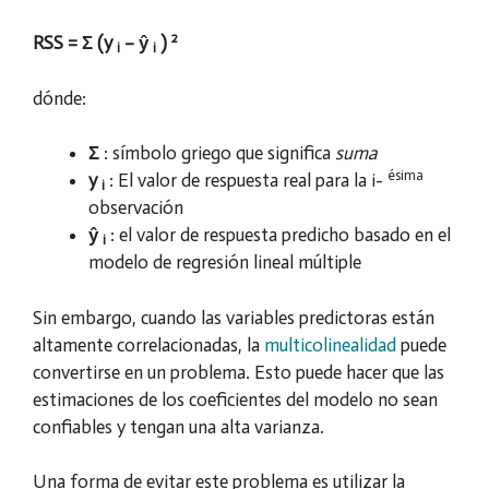
2
RSS = Σ (y
– ŷ
)
i
i
dónde:
Σ
: símbolo griego que significa
suma
ésima
y
: El valor de respuesta real para la i-
i
observación
ŷ
: el valor de respuesta predicho basado en el
i
modelo de regresión lineal múltiple
Sin embargo, cuando las variables predictoras están
altamente correlacionadas, la
multicolinealidad
puede
convertirse en un problema. Esto puede hacer que las
estimaciones de los coeficientes del modelo no sean
confiables y tengan una alta varianza.
Una forma de evitar este problema es utilizar la