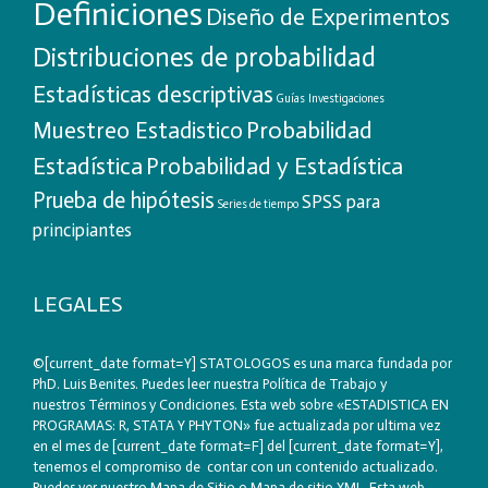
Definiciones
Diseño de Experimentos
Distribuciones de probabilidad
Estadísticas descriptivas
Guías
Investigaciones
Probabilidad
Muestreo Estadistico
Estadística
Probabilidad y Estadística
Prueba de hipótesis
SPSS para
Series de tiempo
principiantes
LEGALES
©[current_date format=Y] STATOLOGOS es una marca fundada por
PhD. Luis Benites. Puedes leer nuestra
Política de Trabajo
y
nuestros
Términos y Condiciones
. Esta web sobre «ESTADISTICA EN
PROGRAMAS: R, STATA Y PHYTON» fue actualizada por ultima vez
en el mes de [current_date format=F] del [current_date format=Y],
tenemos el compromiso de contar con un contenido actualizado.
Puedes ver nuestro
Mapa de Sitio
o
Mapa de sitio XML
. Esta web