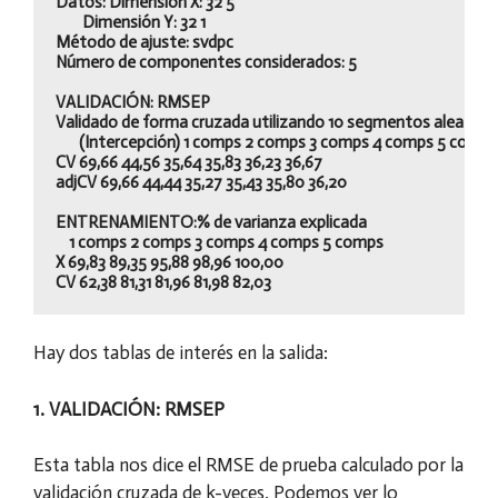
Datos: Dimensión X: 32 5 

	Dimensión Y: 32 1

Método de ajuste: svdpc

Número de componentes considerados: 5

VALIDACIÓN: RMSEP

Validado de forma cruzada utilizando 10 segmentos aleatorios
       (Intercepción) 1 comps 2 comps 3 comps 4 comps 5 comps

CV 69,66 44,56 35,64 35,83 36,23 36,67

adjCV 69,66 44,44 35,27 35,43 35,80 36,20

ENTRENAMIENTO:% de varianza explicada

    1 comps 2 comps 3 comps 4 comps 5 comps

X 69,83 89,35 95,88 98,96 100,00

Hay dos tablas de interés en la salida:
1. VALIDACIÓN: RMSEP
Esta tabla nos dice el RMSE de prueba calculado por la
validación cruzada de k-veces. Podemos ver lo