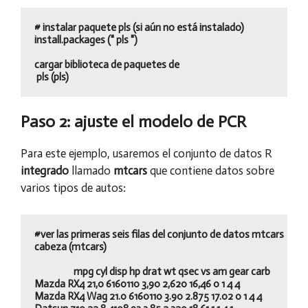
# instalar paquete pls (si aún no está instalado) 

install.packages (" pls ")

cargar biblioteca de paquetes de

Paso 2: ajuste el modelo de PCR
Para este ejemplo, usaremos el conjunto de datos R
integrado
llamado
mtcars
que contiene datos sobre
varios tipos de autos:
#ver las primeras seis filas del conjunto de datos mtcars

cabeza (mtcars)

                   mpg cyl disp hp drat wt qsec vs am gear carb

Mazda RX4 21,0 6160110 3,90 2,620 16,46 0 1 4 4

Mazda RX4 Wag 21.0 6160110 3.90 2.875 17.02 0 1 4 4
