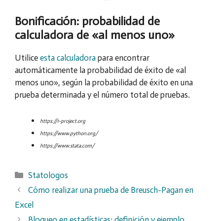
Bonificación: probabilidad de
calculadora de «al menos uno»
Utilice
esta calculadora
para encontrar
automáticamente la probabilidad de éxito de «al
menos uno», según la probabilidad de éxito en una
prueba determinada y el número total de pruebas.
https://r-project.org
https://www.python.org/
https://www.stata.com/
Categorías
Statologos
Cómo realizar una prueba de Breusch-Pagan en
Excel
Bloqueo en estadísticas: definición y ejemplo