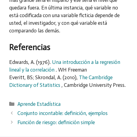
más grande sería el hispano y ese sería el nivel que
quedara fuera. En última instancia, qué variable no
está codificada con una variable ficticia depende de
usted, el investigador, y con qué variable está
comparando las demás.
Referencias
Edwards, A. (1976).
Una introducción a la regresión
lineal y la correlación
. WH Freeman
Everitt, BS; Skrondal, A. (2010),
The Cambridge
Dictionary of Statistics
, Cambridge University Press.
Categorías
Aprende Estadística
Conjunto incontable: definición, ejemplos
Función de riesgo: definición simple