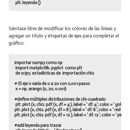
 plt. leyenda ()
Siéntase libre de modificar los colores de las líneas y
agregar un título y etiquetas de ejes para completar el
gráfico:
importar numpy como np

 import matplotlib. pyplot  como plt

 de scipy. estadísticas de  importación chi2

# El eje x varía de 0 a 20 con 0,001 pasos

 x = np. arango (0, 20, 0.001)

#define múltiples distribuciones de chi-cuadrado

 plt. plot (x, chi2. pdf (x, df = 4 ), label = ' df: 4 ', color = ' gold ')

plt. plot (x, chi2. pdf (x, df = 8 ), label = ' df: 8 ', color = ' red ')

plt. plot (x, chi2. pdf (x, df = 12 ), label = ' df: 12 ', color = ' pink ')

#add leyenda para trazar
