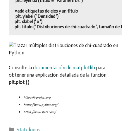
 plt. leyenda (título = ' Parámetros ')

#add etiquetas de ejes y un título

 plt. ylabel (' Densidad ')

plt. xlabel (' x ')

plt. título (' Distribuciones de chi-cuadrado ', tamaño de fuent
Consulte la
documentación de matplotlib
para
obtener una explicación detallada de la función
plt.plot ()
.
https://r-project.org
https://www.python.org/
https://www.stata.com/
Categorías
Statologos