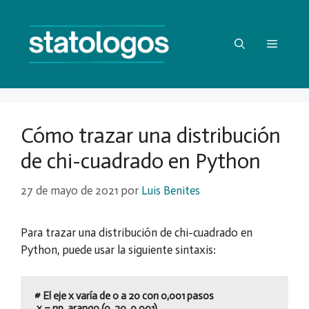
Saltar
al
contenido
Menú
Cómo trazar una distribución
de chi-cuadrado en Python
27 de mayo de 2021
por
Luis Benites
Para trazar una distribución de chi-cuadrado en
Python, puede usar la siguiente sintaxis:
# El eje x varía de 0 a 20 con 0,001 pasos

 x = np. arango (0, 20, 0.001)
