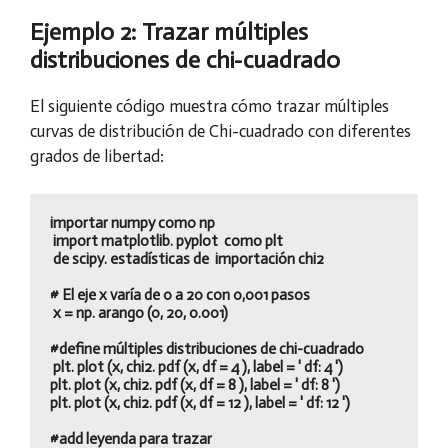
Ejemplo 2: Trazar múltiples
distribuciones de chi-cuadrado
El siguiente código muestra cómo trazar múltiples
curvas de distribución de Chi-cuadrado con diferentes
grados de libertad:
importar numpy como np

 import matplotlib. pyplot  como plt

 de scipy. estadísticas de  importación chi2

# El eje x varía de 0 a 20 con 0,001 pasos

 x = np. arango (0, 20, 0.001)

#define múltiples distribuciones de chi-cuadrado

 plt. plot (x, chi2. pdf (x, df = 4 ), label = ' df: 4 ')

plt. plot (x, chi2. pdf (x, df = 8 ), label = ' df: 8 ')

plt. plot (x, chi2. pdf (x, df = 12 ), label = ' df: 12 ')

#add leyenda para trazar
