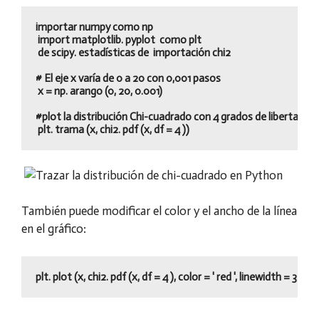
importar numpy como np

 import matplotlib. pyplot  como plt

 de scipy. estadísticas de  importación chi2

# El eje x varía de 0 a 20 con 0,001 pasos

 x = np. arango (0, 20, 0.001)

#plot la distribución Chi-cuadrado con 4 grados de libertad

 plt. trama (x, chi2. pdf (x, df = 4 ))
También puede modificar el color y el ancho de la línea
en el gráfico:
plt. plot (x, chi2. pdf (x, df = 4 ), color = ' red ', linewidth = 3 )