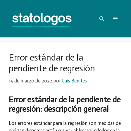
Saltar
al
contenido
Menú
Error estándar de la
pendiente de regresión
15 de marzo de 2022
por
Luis Benites
Error estándar de la pendiente de
regresión: descripción general
Los errores estándar para la regresión son medidas de
qué tan dispersas están sus variables y alrededor de la