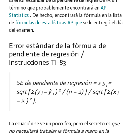
El error estándar de la pendiente de regresión
es un
término que probablemente encontrará en
AP
Statistics
. De hecho, encontrará la fórmula en la lista
de
fórmulas de estadísticas AP que
se le entregó el día
del examen.
Error estándar de la fórmula de
pendiente de regresión /
Instrucciones TI-83
SE de pendiente de regresión = s
=
b
1
2
sqrt [ Σ(y
– ŷ
)
/ (n – 2) ] / sqrt [ Σ(x
i
i
i
2
–
x )
].
La ecuación se ve un poco fea, pero el secreto es
que
no necesitará trabajar la fórmula a mano en la